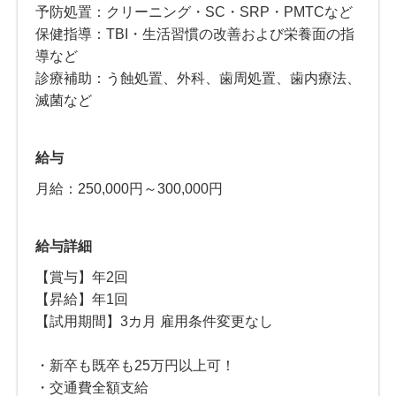
予防処置：クリーニング・SC・SRP・PMTCなど
保健指導：TBI・生活習慣の改善および栄養面の指
導など
診療補助：う蝕処置、外科、歯周処置、歯内療法、
滅菌など
給与
月給：250,000円～300,000円
給与詳細
【賞与】年2回
【昇給】年1回
【試用期間】3カ月 雇用条件変更なし
・新卒も既卒も25万円以上可！
・交通費全額支給