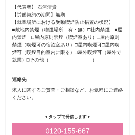
【代表者】 石河清貴
【労働契約の期間】無期
【就業場所における受動喫煙防止措置の状況】
■敷地内禁煙（喫煙場所 有・無）□社内禁煙 ■屋
内禁煙 □屋内原則禁煙（喫煙室あり）□屋内原則
禁煙（喫煙可の宿泊室あり）□屋内喫煙可□屋内喫
煙可（喫煙目的室内に限る）□屋外喫煙可（屋外で
就業）□その他（ ）
連絡先
求人に関するご質問・ご相談など、お気軽にご連絡
ください。
▼タップで発信します▼
0120-155-667