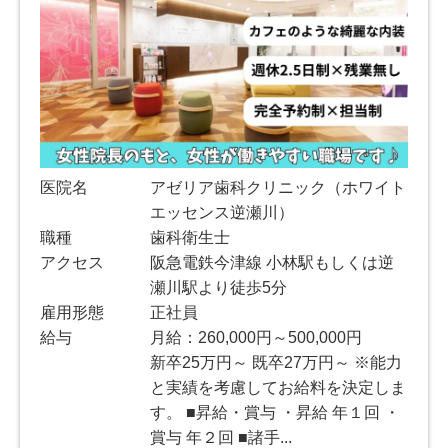
医院名
アゼリア歯科クリニック（ホワイト
エッセンス逆瀬川）
職種
歯科衛生士
アクセス
阪急電鉄今津線 小林駅もしくは逆
瀬川駅より徒歩5分
雇用形態
正社員
給与
月給：260,000円～500,000円
新卒25万円～ 既卒27万円～ ※能力
と実績を考慮してお給料を決定しま
す。 ■昇給・賞与 ・昇給 年１回 ・
賞与 年２回 ■諸手...