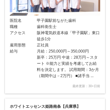
医院名
甲子園駅前ながた歯科
職種
歯科衛生士
アクセス
阪神電気鉄道本線「甲子園駅」東口
徒歩1分
雇用形態
正社員
給与
月給：250,000円～350,000円
新卒：25万円 中途：28万円～スタ
ート ※能力と実績を考慮してお給
料を決定します。 試用期間：3か月
（期間中は－2万円） ■諸手当 ...
最終更新：30+日前
ホワイトエッセンス姫路南条【兵庫県】