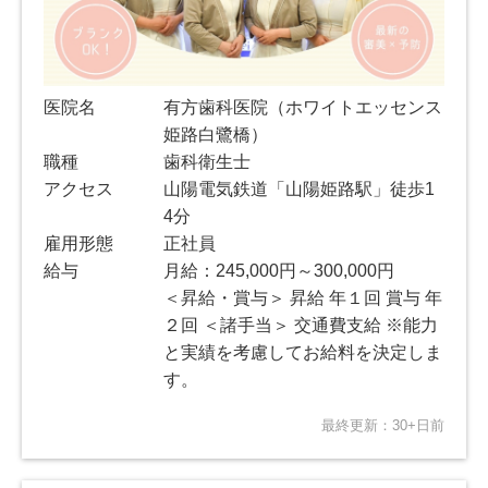
医院名
有方歯科医院（ホワイトエッセンス
姫路白鷺橋）
職種
歯科衛生士
アクセス
山陽電気鉄道「山陽姫路駅」徒歩1
4分
雇用形態
正社員
給与
月給：245,000円～300,000円
＜昇給・賞与＞ 昇給 年１回 賞与 年
２回 ＜諸手当＞ 交通費支給 ※能力
と実績を考慮してお給料を決定しま
す。
最終更新：30+日前