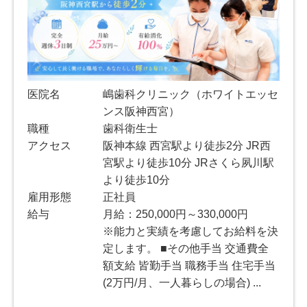
医院名
嶋歯科クリニック（ホワイトエッセ
ンス阪神西宮）
職種
歯科衛生士
アクセス
阪神本線 西宮駅より徒歩2分 JR西
宮駅より徒歩10分 JRさくら夙川駅
より徒歩10分
雇用形態
正社員
給与
月給：250,000円～330,000円
※能力と実績を考慮してお給料を決
定します。 ■その他手当 交通費全
額支給 皆勤手当 職務手当 住宅手当
(2万円/月、一人暮らしの場合) ...