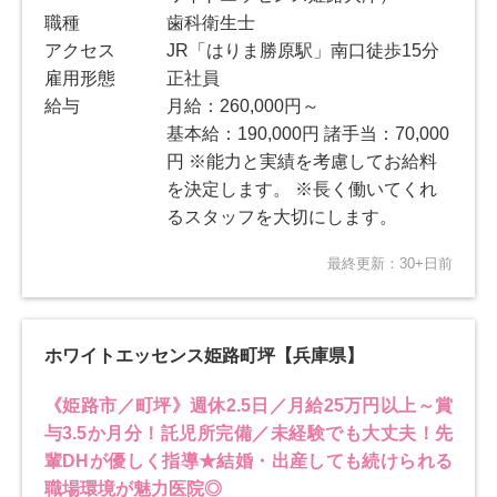
職種
歯科衛生士
アクセス
JR「はりま勝原駅」南口徒歩15分
雇用形態
正社員
給与
月給：260,000円～
基本給：190,000円 諸手当：70,000
円 ※能力と実績を考慮してお給料
を決定します。 ※長く働いてくれ
るスタッフを大切にします。
最終更新：30+日前
ホワイトエッセンス姫路町坪【兵庫県】
《姫路市／町坪》週休2.5日／月給25万円以上～賞
与3.5か月分！託児所完備／未経験でも大丈夫！先
輩DHが優しく指導★結婚・出産しても続けられる
職場環境が魅力医院◎