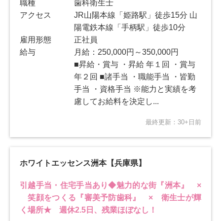
職種
歯科衛生士
アクセス
JR山陽本線「姫路駅」徒歩15分 山
陽電鉄本線「手柄駅」徒歩10分
雇用形態
正社員
給与
月給：250,000円～350,000円
■昇給・賞与 ・昇給 年１回 ・賞与
年２回 ■諸手当 ・職能手当 ・皆勤
手当 ・資格手当 ※能力と実績を考
慮してお給料を決定し...
最終更新：30+日前
ホワイトエッセンス洲本【兵庫県】
引越手当・住宅手当あり◆魅力的な街『洲本』 ×
笑顔をつくる『審美予防歯科』 × 衛生士が輝
く場所★ 週休2.5日、残業ほぼなし！