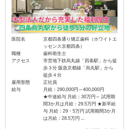
医院名
京都四条通り矯正歯科（ホワイトエ
ッセンス京都四条）
職種
歯科衛生士
アクセス
市営地下鉄烏丸線「四条駅」から徒
歩３分 阪急京都線「烏丸駅」から
徒歩４分
雇用形態
正社員
給与
月給：290,000円～400,000円
★中途給与 月給：30万円～ 試用期
間3か月は月給：29.5万円 ★新卒給
与 月給：29・5万円 試用期間3か月
は月給：28.5万円 ...