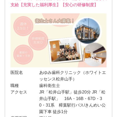
支給【充実した福利厚生】【安心の研修制度】
医院名
あゆみ歯科クリニック（ホワイトエ
ッセンス松井山手）
職種
歯科衛生士
アクセス
JR「松井山手駅」徒歩20分 JR「松
井山手駅」 16A・16B・67D・3
0・31系 樟葉駅行バス/きんめい公
園下車 徒歩1分