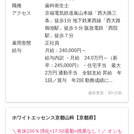
職種
歯科衛生士
アクセス
京福電気鉄道嵐山本線「西大路三
条」徒歩1分 地下鉄東西線「西大路
御池駅」徒歩５分 阪急電鉄「西院
駅」徒歩７分
雇用形態
正社員
給与
月給：240,000円～
給与内訳 ・月給 24.0万円～（新
卒：245,000円） ・住宅手当 最大
2万円 通勤手当 全額支給 昇給 年
1回／賞与 年2回 勤務成績に...
最終更新：30+日前
ホワイトエッセンス京都山科【京都府】
＼有休100％消化×17:50退勤×残業なし！／ オンも