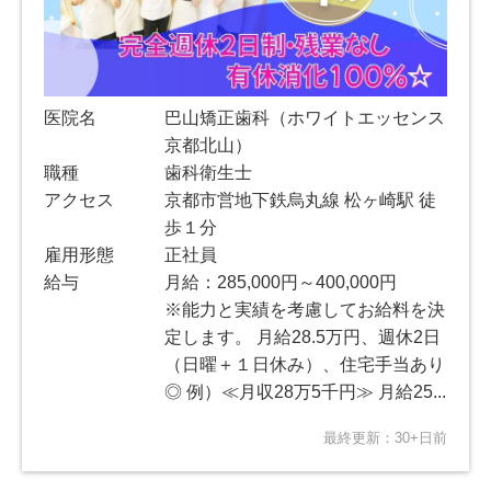
医院名
巴山矯正歯科（ホワイトエッセンス
京都北山）
職種
歯科衛生士
アクセス
京都市営地下鉄烏丸線 松ヶ崎駅 徒
歩１分
雇用形態
正社員
給与
月給：285,000円～400,000円
※能力と実績を考慮してお給料を決
定します。 月給28.5万円、週休2日
（日曜＋１日休み）、住宅手当あり
◎ 例）≪月収28万5千円≫ 月給25...
最終更新：30+日前