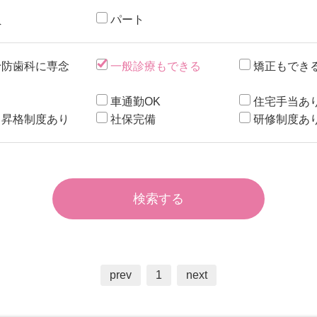
員
パート
予防歯科に専念
一般診療もできる
矯正もでき
カ
車通勤OK
住宅手当あ
・昇格制度あり
社保完備
研修制度あ
prev
1
next