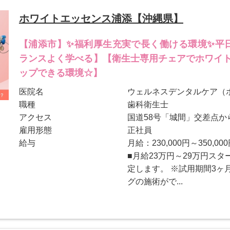
ホワイトエッセンス浦添【沖縄県】
【浦添市】✨福利厚生充実で長く働ける環境✨平日
ランスよく学べる】【衛生士専用チェアでホワイ
ップできる環境☆】
医院名
ウェルネスデンタルケア（
職種
歯科衛生士
アクセス
国道58号「城間」交差点か
雇用形態
正社員
給与
月給：230,000円～350,00
■月給23万円～29万円ス
定します。 ※試用期間3ヶ
グの施術がで...