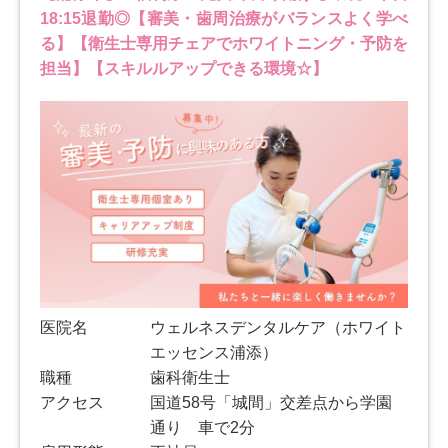
18:15退勤◎【審美・歯周治療がバランスよく学べ
る】【衛生士専用チェアでホワイトニング・予防を
担当】【スキルルアップできる環境☆】
医院名
ウェルネスデンタルケア（ホワイト
エッセンス浦添）
職種
歯科衛生士
アクセス
国道58号「城間」交差点から学園
通り 車で2分