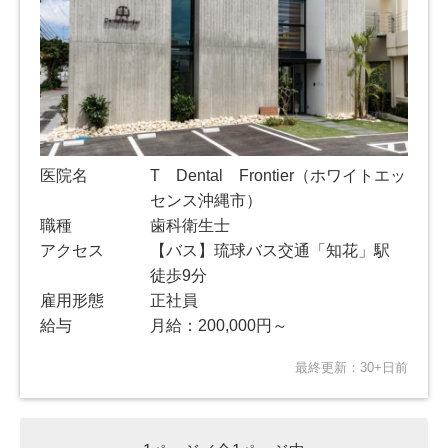
医院名
T Dental Frontier（ホワイトエッ
センス沖縄市）
職種
歯科衛生士
アクセス
【バス】琉球バス交通「知花」駅
徒歩9分
雇用形態
正社員
給与
月給：200,000円～
最終更新：30+日前