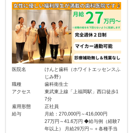
医院名
けんと歯科（ホワイトエッセンスふ
じみ野）
職種
歯科衛生士
アクセス
東武東上線「上福岡駅」西口徒歩1
7分
雇用形態
正社員
給与
月給：270,000円～416,000円
27万円～41.6万円 ◆給与例（経験7
年以上） 月給29万円～＋各種手当