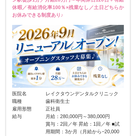
休暇／有給消化率100％×残業なし／土日どちらか
お休みできる制度あり♪
医院名
レイクタウンデンタルクリニック
職種
歯科衛生士
雇用形態
正社員
給与
月給：280,000円～380,000円
賞与：2回／年 昇給：1回／年 ■試
用期間：3か月（月給から−20,000