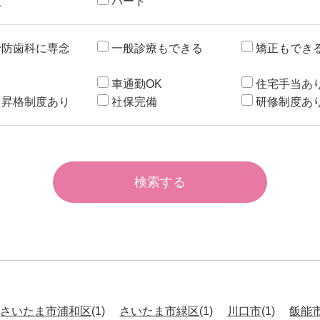
員
パート
予防歯科に専念
一般診療もできる
矯正もでき
カ
車通勤OK
住宅手当あ
・昇格制度あり
社保完備
研修制度あ
さいたま市浦和区
(1)
さいたま市緑区
(1)
川口市
(1)
飯能