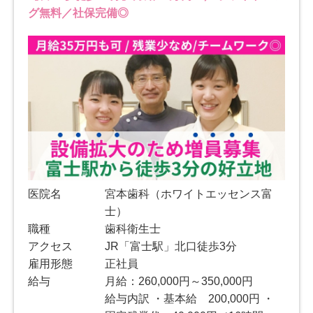
グ無料／社保完備◎
医院名
宮本歯科（ホワイトエッセンス富
士）
職種
歯科衛生士
アクセス
JR「富士駅」北口徒歩3分
雇用形態
正社員
給与
月給：260,000円～350,000円
給与内訳 ・基本給 200,000円 ・